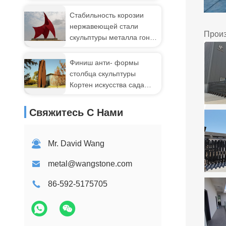
нержавеющей стали
зеркала Ин Янг 180км
Стабильность корозии
нержавеющей стали
Прои
скульптуры металла гонок
покрашенная ветрилами
Финиш анти- формы
столбца скульптуры
Кортен искусства сада
корозии стальной ржавый
Свяжитесь С Нами
Mr. David Wang
metal@wangstone.com
86-592-5175705