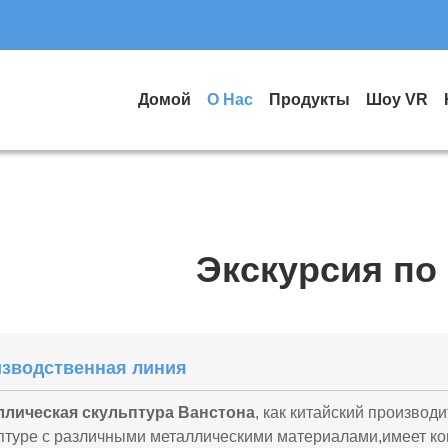
Домой
О Нас
Продукты
Шоу VR
Экскурсия по
зводственная линия
ллическая скульптура Ванстона
, как китайский произво
птуре с различными металлическими материалами,имеет к