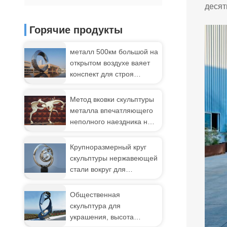
десят
Горячие продукты
металл 500км большой на
открытом воздухе ваяет
конспект для строя
украшения
Метод вковки скульптуры
металла впечатляющего
неполного наездника на
открытом воздухе
Крупноразмерный круг
скульптуры нержавеющей
стали вокруг для
гостиницы/общественного
украшения
Общественная
скульптура для
украшения, высота