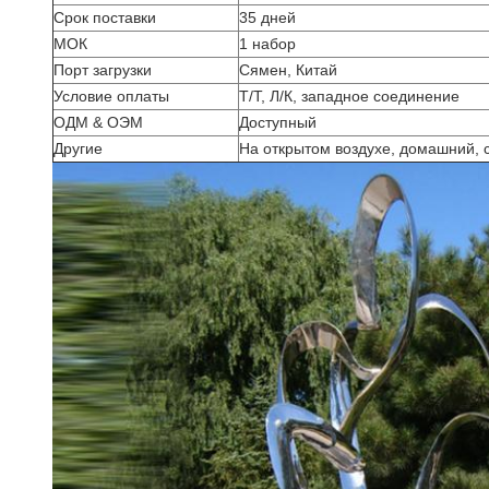
Срок поставки
35 дней
МОК
1 набор
Порт загрузки
Сямен, Китай
Условие оплаты
Т/Т, Л/К, западное соединение
ОДМ & ОЭМ
Доступный
Другие
На открытом воздухе, домашний, 