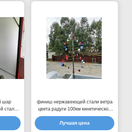
й шар
финиш нержавеющей стали ветра
й стали
цвета радуги 100км кинетической
 на заказ
покрашенный скульптурой
калом
Лучшая цена