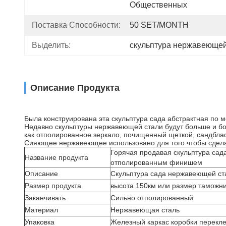
Общественных
Поставка Способности:
50 SET/MONTH
Выделить:
скульптура нержавеющей
Описание Продукта
Была конструирована эта скульптура сада абстрактная по ме
Недавно скульптуры нержавеющей стали будут больше и бо
как отполированное зеркало, почищенный щеткой, сандбласт
Сияющее нержавеющее использовано для того чтобы сделат
Горячая продавая скульптура сад
Название продукта
отполированным финишем
Описание
Скульптура сада нержавеющей ст
Размер продукта
высота 150км или размер таможн
Заканчивать
Сильно отполированный
Материал
Нержавеющая сталь
Упаковка
Железный каркас коробки перекле