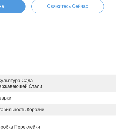
на
Свяжитесь Сейчас
кульптура Сада 
ержавеющей Стали
варки
табильность Корозии
оробка Переклейки