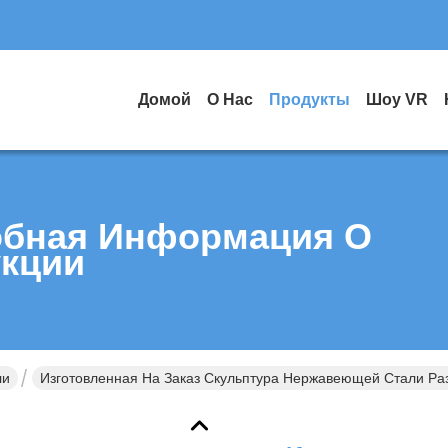
Домой
О Нас
Продукты
Шоу VR
бная Информация О
кции
ли
Изготовленная На Заказ Скульптура Нержавеющей Стали 