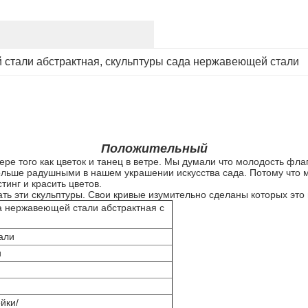
 стали абстрактная
, 
скульптуры сада нержавеющей стали
Положительный
ре того как цветок и танец в ветре. Мы думали что молодость флаг
льше радушными в нашем украшении искусства сада. Потому что 
инг и красить цветов.
ь эти скульптуры. Свои кривые изумительно сделаны которых это
а нержавеющей стали абстрактная с
али
и
йки/