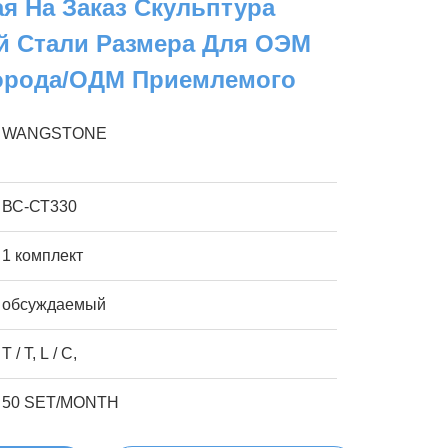
я На Заказ Скульптура
 Стали Размера Для ОЭМ
орода/ОДМ Приемлемого
WANGSTONE
ВС-СТ330
1 комплект
обсуждаемый
T / T, L / C,
50 SET/MONTH