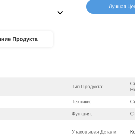
Лучшая Це
ние Продукта
С
Тип Продукта:
Н
Техники:
С
Функция:
С
Упаковывая Детали:
К