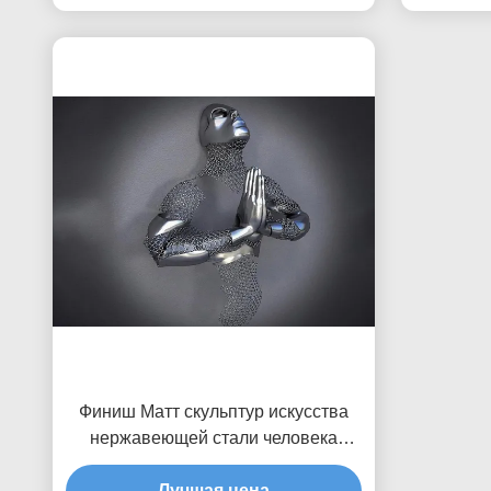
Финиш Матт скульптур искусства
нержавеющей стали человека
стены 3д домашнего оформления
фигуративный
Лучшая цена