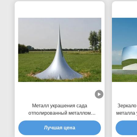
Металл украшения сада
Зеркало
отполированный металлом
металла
большой на открытом воздухе
отпол
ваяет скульптуру падения
Лучшая цена