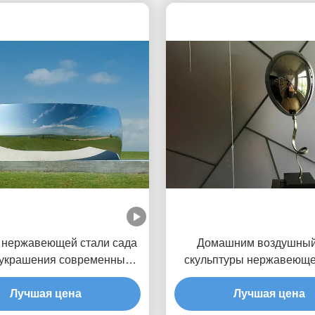
 нержавеющей стали сада
Домашним воздушны
 украшения современными
скульптуры нержавеюще
ированное скульптурами
украшения изготовленным
Лучшая цена
отполированный зер
Лучшая цена