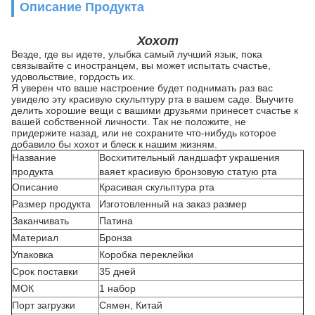
Описание Продукта
Хохот
Везде, где вы идете, улыбка самый лучший язык, пока
связывайте с иностранцем, вы может испытать счастье,
удовольствие, гордость их.
Я уверен что ваше настроение будет поднимать раз вас
увидело эту красивую скульптуру рта в вашем саде. Выучите
делить хорошие вещи с вашими друзьями принесет счастье к
вашей собственной личности. Так не положите, не
придержите назад, или не сохраните что-нибудь которое
добавило бы хохот и блеск к нашим жизням.
Название
Восхитительный ландшафт украшения
продукта
ваяет красивую бронзовую статую рта
Описание
Красивая скульптура рта
Размер продукта
Изготовленный на заказ размер
Заканчивать
Патина
Материал
Бронза
Упаковка
Коробка переклейки
Срок поставки
35 дней
МОК
1 набор
Порт загрузки
Сямен, Китай