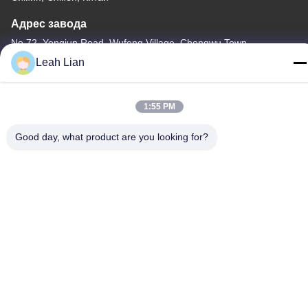
Адрес завода
No 72, Yongjun Road, Wufeng Village, Chongwu Town,
Quanzhou, Fujian, Китай
Leah Lian
Телефон
86-592-5175705
1:55 PM
Good day, what product are you looking for?
Китай Хорошее качество На открытом воздухе скульптура
металла Доставщик. -2026 Wangstone Metal Sculpture Co., Ltd.
Все права защищены.
Политика конфиденциальности
|
Карта сайта