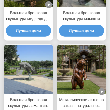
Большая бронзовая
Большая бронзовая
скульптура медведя для
скульптура мамонта
наружного сада
матери и ребенка
реалистичная сидящая
Лучшая цена
Морское животное
Лучшая цена
статуя коричневого
Прибрежный сад
медведя
Наружная
художественная статуя
Большая бронзовая
Металлическое литье на
скульптура ламантина
заказ в натуральном