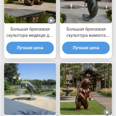
Большая бронзовая
Большая бронзовая
скульптура медведя для
скульптура мамонта
наружного сада
матери и ребенка
реалистичная сидящая
Лучшая цена
Морское животное
Лучшая цена
статуя коричневого
Прибрежный сад
медведя
Наружная
художественная статуя