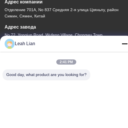
Адрес компании
Отделение 701A, No 837 Средняя 2-я улица Цзяньпу, район
Симин, Сямен, Китай
Адрес завода
No 72, Yongjun Road, Wufeng Village, Chongwu Town,
Quanzhou, Fujian, Китай
Leah Lian
Телефон
86-592-5175705
2:41 PM
Good day, what product are you looking for?
Китай Хорошее качество На открытом воздухе скульптура
металла Доставщик. -2026 Wangstone Metal Sculpture Co., Ltd.
Все права защищены.
Политика конфиденциальности
|
Карта сайта