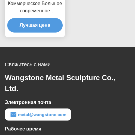
Коммерческое Большое
современное
абстрактное
общественное
Лучшая цена
искусство Скульптура из
нержавеющей стали
Свяжитесь с нами
Wangstone Metal Sculpture Co.,
Ltd.
Электронная почта
metal@wangstone.com
Рабочее время