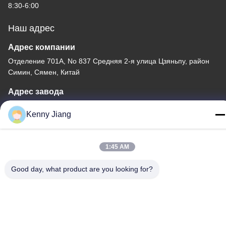
8:30-6:00
Наш адрес
Адрес компании
Отделение 701A, No 837 Средняя 2-я улица Цзяньпу, район
Симин, Сямен, Китай
Адрес завода
No 72, Yongjun Road, Wufeng Village, Chongwu Town,
Kenny Jiang
Quanzhou, Fujian, Китай
Телефон
1:45 AM
86-592-5175705
Good day, what product are you looking for?
Китай Хорошее качество На открытом воздухе скульптура
металла Доставщик. -2026 Wangstone Metal Sculpture Co., Ltd.