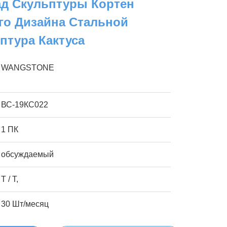
д Скульптуры Кортен
го Дизайна Стальной
птура Кактуса
WANGSTONE
ВС-19КС022
1 ПК
обсуждаемый
T / T,
30 Шт/месяц