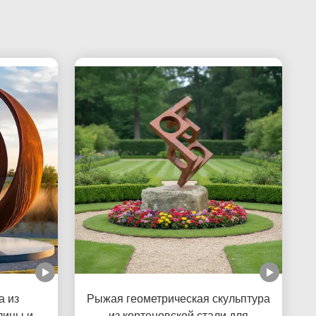
а из
Рыжая геометрическая скульптура
лицы или
из кортеновской стали для