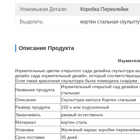
Упаковывая Детали:
Коробка Переклейки
Выделить:
кортен стальная скульпт
Описание Продукта
Изумитель
Изумительные цветки открытого сада дизайна скульптура ка
дизайн сада изумительный дизайн, который соответствующи
Если такая красочная скульптура была помещена снаружи
Изумительный открытый сад дизайна ц
Название продукта
стальная
Описание
Скульптура кактуса Кортен стальная
Размер продукта
150 х или подгонянный
Заканчивать
ржавый естественно
Материал
кортен сталь
Упаковка
Железный каркас коробки переклейки
Срок поставки
35 дней