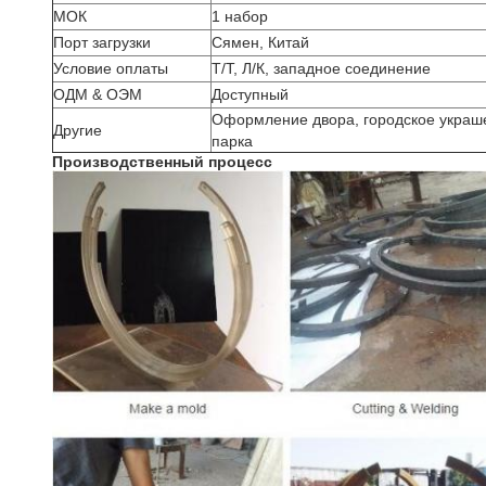
МОК
1 набор
Порт загрузки
Сямен, Китай
Условие оплаты
Т/Т, Л/К, западное соединение
ОДМ & ОЭМ
Доступный
Оформление двора, городское украш
Другие
парка
Производственный процесс