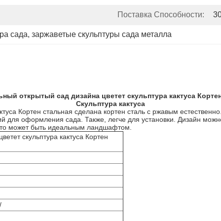
Поставка Способности:
3
ура сада
, 
заржаветые скульптуры сада металла
ный открытый сад дизайна цветет скульптура кактуса Корте
Скульптура кактуса
ктуса Кортен стальная сделана кортен сталь с ржавым естественно
й для оформления сада. Также, легче для установки. Дизайн можно
, то может быть идеальным ландшафтом.
ветет скульптура кактуса Кортен
/