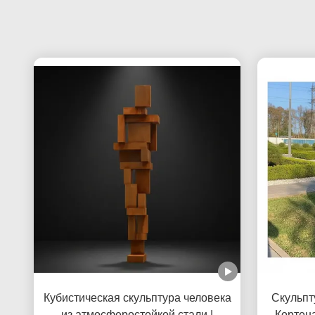
Кубистическая скульптура человека
Скульпт
из атмосферостойкой стали |
Кортен