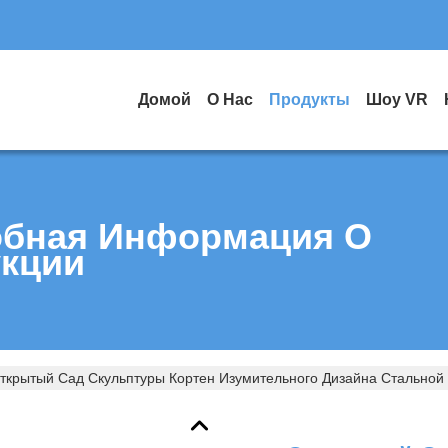
Домой
О Нас
Продукты
Шоу VR
бная Информация О
кции
ткрытый Сад Скульптуры Кортен Изумительного Дизайна Стальной 