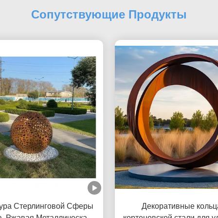
Сопутствующие Продукты
ура Стерлинговой Сферы
Декоративные кольц
а. Ржавая Металлическая
кортеновской стали для у