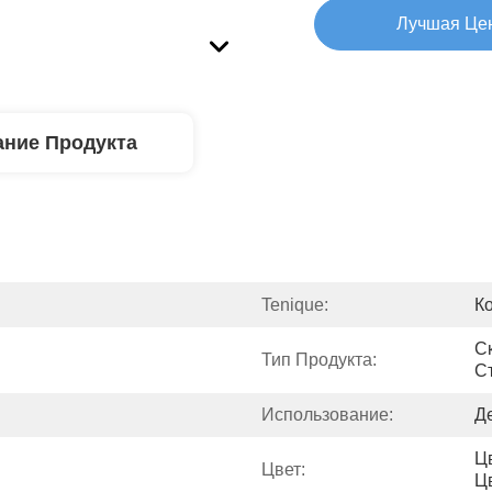
Лучшая Це
ние Продукта
Tenique:
К
Ск
Тип Продукта:
С
Использование:
Д
Цв
Цвет:
Ц