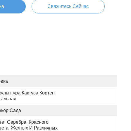
на
Свяжитесь Сейчас
овка
ульптура Кактуса Кортен 
тальная
екор Сада
ет Серебра, Красного 
вета, Желтых И Различных