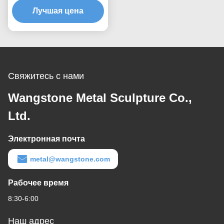
общественное
Лучшая цена
искусство Скульптура из
нержавеющей стали
Свяжитесь с нами
Wangstone Metal Sculpture Co.,
Ltd.
Электронная почта
metal@wangstone.com
Рабочее время
8:30-6:00
Наш адрес