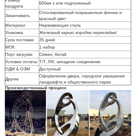
Размер
600км х или подгонянный
продукта
Отполированный покрашенные финиш и
Заканчивать
красный цвет
Материал
Нержавеющая сталь
Упаковка
Железный каркас коробки переклейки/
Срок поставки
35 дней
МОК
1 набор
Порт загрузки
Сямен, Китай
Условие оплаты
Т/Т, Л/К, западное соединение
ОДМ & ОЭМ
Доступный
Оформление двора, городское украшение
Другие
ландшафта и общественного парка
Производственный процесс