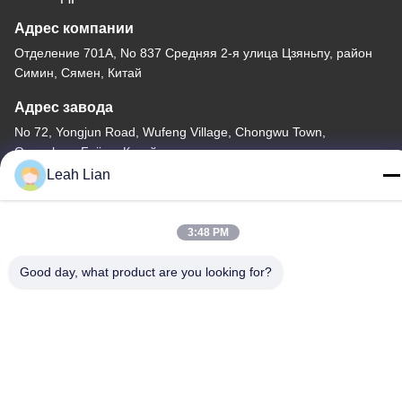
Адрес компании
Отделение 701A, No 837 Средняя 2-я улица Цзяньпу, район
Симин, Сямен, Китай
Адрес завода
No 72, Yongjun Road, Wufeng Village, Chongwu Town,
Quanzhou, Fujian, Китай
Leah Lian
Телефон
86-592-5175705
3:48 PM
Good day, what product are you looking for?
Китай Хорошее качество На открытом воздухе скульптура
металла Доставщик. -2026 Wangstone Metal Sculpture Co., Ltd.
Все права защищены.
Политика конфиденциальности
|
Карта сайта