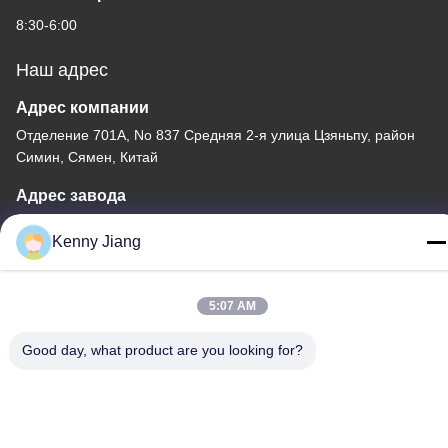
8:30-6:00
Наш адрес
Адрес компании
Отделение 701A, No 837 Средняя 2-я улица Цзяньпу, район
Симин, Сямен, Китай
Адрес завода
No 72, Yongjun Road, Wufeng Village, Chongwu Town,
Kenny Jiang
Quanzhou, Fujian, Китай
Телефон
5:07 AM
86-592-5175705
Good day, what product are you looking for?
Китай Хорошее качество На открытом воздухе скульптура