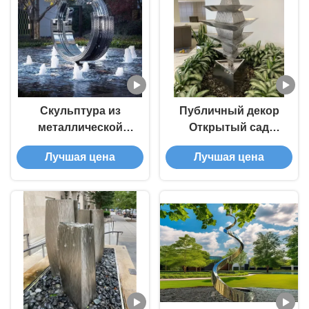
Скульптура из
Публичный декор
металлической
Открытый сад
нержавеющей стали
Водный фонтан
Лучшая цена
Лучшая цена
Morning Glory Water
Скульптура из
Fountain
нержавеющей стали