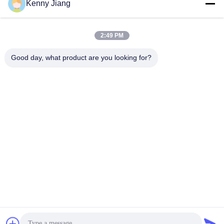
Kenny Jiang
Наш адрес
Адрес компании
2:49 PM
Отделение 701A, No 837 Средняя 2-я улица Цзяньпу, район
Симин, Сямен, Китай
Good day, what product are you looking for?
Адрес завода
No 72, Yongjun Road, Wufeng Village, Chongwu Town,
Quanzhou, Fujian, Китай
Телефон
86-592-5175705
Китай Хорошее качество На открытом воздухе скульптура
металла Доставщик. -2026 Wangstone Metal Sculpture Co., Ltd.
Все права защищены.
Политика конфиденциальности
|
Карта сайта