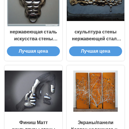
нержавеющая сталь
скульптура стены
искусства стены
нержавеющей стали
черепа буйвола стены
зеркала длины 150cm
Лучшая цена
Лучшая цена
металла 50км
250cm
покрашенная
скульптурой
материальная
Финиш Матт
Экраны/панели