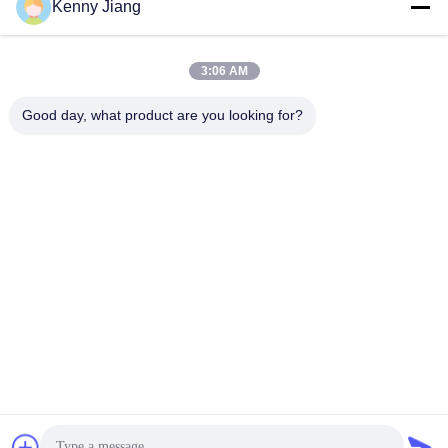
Kenny Jiang
Наш адрес
Адрес компании
3:06 AM
Отделение 701A, No 837 Средняя 2-я улица Цзяньпу, район
Симин, Сямен, Китай
Good day, what product are you looking for?
Адрес завода
No 72, Yongjun Road, Wufeng Village, Chongwu Town,
Quanzhou, Fujian, Китай
Телефон
86-592-5175705
Китай Хорошее качество На открытом воздухе скульптура
металла Доставщик. -2026 Wangstone Metal Sculpture Co., Ltd.
Все права защищены.
Политика конфиденциальности
|
Карта сайта