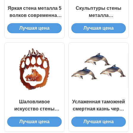
Яркая стена металла 5
Скульптуры стены
волков современная
металла
ваяет популярный
американского
Лучшая цена
Лучшая цена
дизайн
гостеприимсва
белоголового орлана
большие для
домашних украшений
Шаловливое
Услаженная таможней
искусство стены
смертная казнь через
металла Кубс медведя
повешение стены
Лучшая цена
Лучшая цена
2 уникальное,
дельфина металла,
скульптура
стена дельфина ваяет